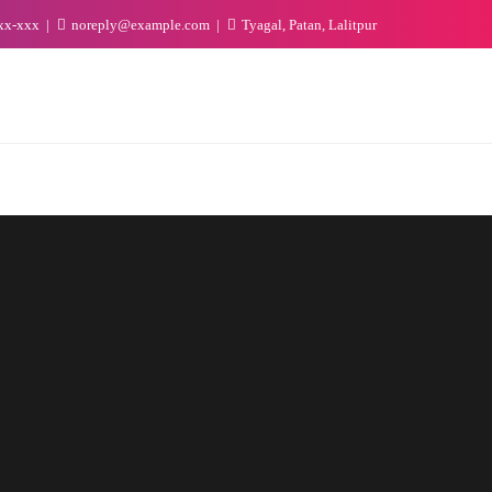
xx-xxx
noreply@example.com
Tyagal, Patan, Lalitpur