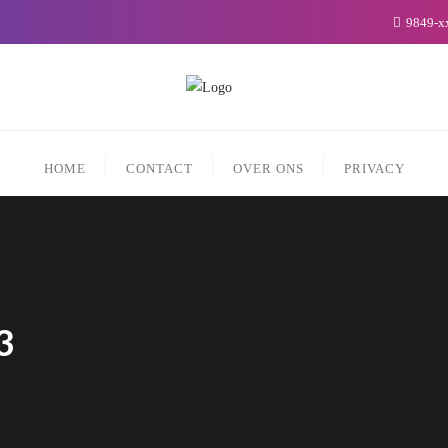
9849-x
HOME
CONTACT
OVER ONS
PRIVACY
3