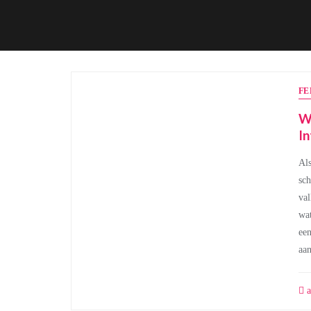
FE
Wa
In
Als
sch
val
wat
een
aan
a