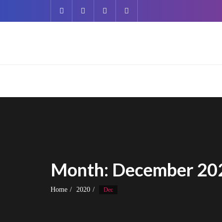
Skip
to
content
Month:
December 20
Home
2020
Dec