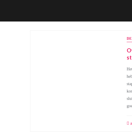
DE
Ov
s
Het
heb
sta
kom
slu
go
a