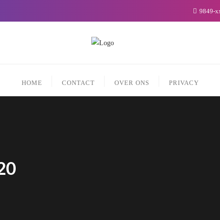
9849-x
HOME
CONTACT
OVER ONS
PRIVACY
20