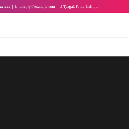
xx-xxx
noreply@example.com
Tyagal, Patan, Lalitpur